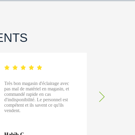
ENTS
Très bon magasin d'éclairage avec
Après un an
pas mal de matériel en magasin, et
avons enfin 
commandé rapide en cas
chez pacaled
d'indisponibilité. Le personnel est
modèles qui 
compétent et ils savent ce qu'ils
bonne qualit
vendent.
Habib C.
Yoann G.