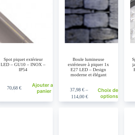
Spot piquet extérieur
Boule lumineuse
S
LED – GU10 – INOX –
extérieure à piquer 1x
j
IP54
E27 LED – Design
moderne et élégant
Ajouter au
70,68
€
37,98
€
–
Choix des
panier
options
114,00
€