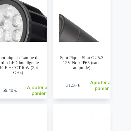
pot piquet / Lampe de
Spot Piquet Slim GU5.3
ardin LED intelligente
12V Noir IP65 (sans
RGB + CCT 6 W (2,4
ampoule)
GHz)
Ajouter au
31,56
€
Ajouter au
panier
59,40
€
panier