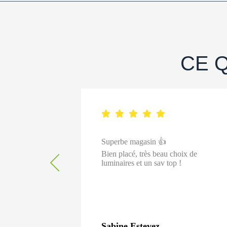
CE 
Superbe magasin 👍
gralité de
Bien placé, très beau choix de
ires et spots
luminaires et un sav top !
 les conseils
Sabine Estevez