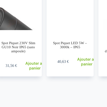
Spot Piquet 230V Slim
Spot Piquet LED 5W –
GU10 Noir IP65 (sans
3000k – IP65
ampoule)
d
Ajouter au
40,63
€
Ajouter au
panier
31,56
€
panier